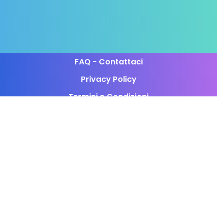
FAQ - Contattaci
Privacy Policy
Termini e Condizioni
Programma di Affiliazione
Siamo attivi in questi orari:
Lun-Ven 8:00-22:30
Sab-Dom 10:00-19:30
P.IVA PL5252988048
CompraSocial.me non é affiliato ai social network per i quali
vengono proposti i vari servizi.
È assolutamente vietata la riproduzione dei vari contenuti.