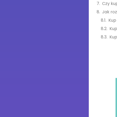
Czy ku
Jak ro
Kup
Kup
Kup