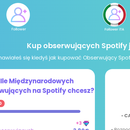
Kup obserwujących Spotify 
nawiałeś się kiedyś jak kupować Obserwujący Spo
Ile Międzynarodowych
wujących na Spotify chcesz?
0
•
CA
+3
• Rozpoc