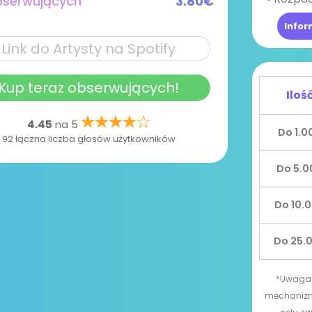
bserwujących
3.80€
Infor
Kup teraz obserwujących!
Iloś
4.45
na 5
Do 1.0
92 łączna liczba głosów użytkowników
Do 5.0
Do 10.
Do 25.
*Uwaga:
mechanizm