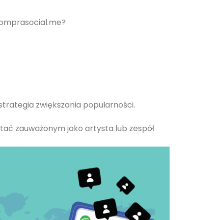
Comprasocial.me?
trategia zwiększania popularności.
stać zauważonym jako artysta lub zespół