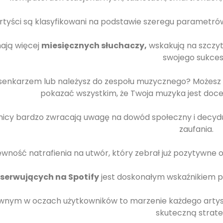
rtyści są klasyfikowani na podstawie szeregu parametrów,
mają więcej
miesięcznych słuchaczy,
wskakują na szczyt
swojego sukces
osenkarzem lub należysz do zespołu muzycznego? Możesz
pokazać wszystkim, że Twoja muzyka jest doce
icy bardzo zwracają uwagę na dowód społeczny i decydują
zaufania.
wność natrafienia na utwór, który zebrał już pozytywne op
serwujących na Spotify
jest doskonałym wskaźnikiem p
wnym w oczach użytkowników to marzenie każdego artys
skuteczną strate