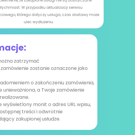
pewnienie, że zakupione usługi nie są dostarczane
tychmiast. W przypadku aktualizacji serwisu
ciowego, którego dotyczy usługa, czas dostawy może
ulec wydłużeniu.
macje:
 można zatrzymać
gi zamówienie zostanie oznaczone jako
wiadomieniem o zakończeniu zamówienia,
nie unieważniona, a Twoje zamówienie
realizowane.
e wyświetlony monit o adres URL wpisu,
ostępnej treści i odwrotnie
ający zakupionej usłudze.