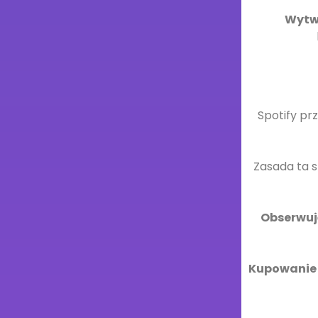
Wytw
Spotify p
Zasada ta 
Obserwuj
Kupowanie 