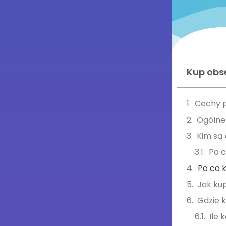
Kup obs
Cechy p
Ogólne 
Kim są
Po c
Po co 
Jak ku
Gdzie 
Ile 