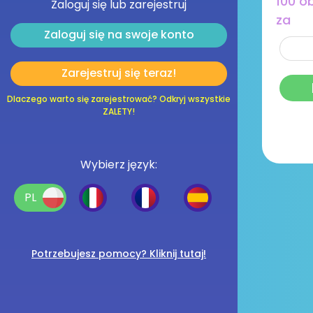
100 o
Zaloguj się lub zarejestruj
za
Zaloguj się na swoje konto
Zarejestruj się teraz!
Dlaczego warto się zarejestrować? Odkryj wszystkie
ZALETY!
Wybierz język:
PL
Potrzebujesz pomocy? Kliknij tutaj!