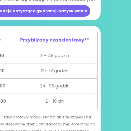
macje dotyczące gwarancji odzyskiwania
ć
Przybliżony czas dostawy**
00
3 – 48 godzin
00
12- 72 godzin
000
24- 96 godzin
000
2 – 10 dni
Czasy dostawy mogą ulec zmianie ze względu na
y stosowane przez CompraSocial.me, które mają na