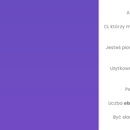
A
Ci, którzy 
Jesteś pi
Użytkown
Pe
Liczba
ob
Być sła