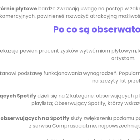
órnie płytowe
bardzo
zwracają
uwagę na postęp w zakre
komercyjnych, powinieneś rozważyć atrakcyjną możliwo
Po co są obserwato
rzekazuje pewien procent zysków wytwórniom płytowym,
artystom.
stanowi podstawę funkcjonowania wynagrodzeń. Popularno
na szczyty list prze
ących Spotify
dzieli
się
na 2 kategorie: obserwujących pla
playlistą; Obserwujący Spotify, którzy wskazuj
obserwujących na Spotify
służy zwiększeniu poziomu p
z serwisu Comprasocial.me, najpowszechniej