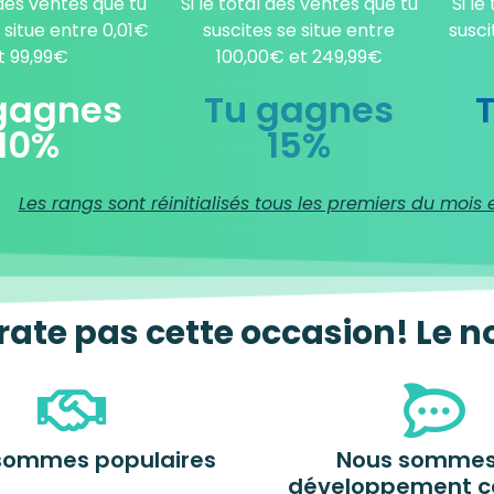
 des ventes que tu
Si le total des ventes que tu
Si le
 situe entre 0,01€
suscites se situe entre
susci
t 99,99€
100,00€ et 249,99€
gagnes
Tu gagnes
10%
15%
Les rangs sont réinitialisés tous les premiers du mois 
rate pas cette occasion! Le no
sommes populaires
Nous sommes
développement c