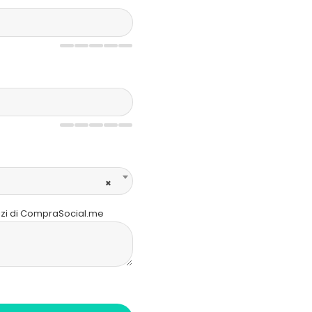
×
izi di CompraSocial.me