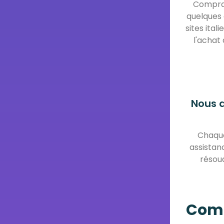
Compra
quelques 
sites ital
l'achat
Nous 
Chaque 
assistan
résou
Comm