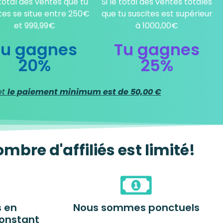
 total des ventes que tu
Si le total des ventes totales
tes se situe entre 250€
que tu suscites est supérieur
et 999,99€
à 1000,00€
Tu gagnes
Tu gagnes
20%
25%
et
le paiement minimum est de 50,00 €
mbre d'affiliés est limité!
 en
Nous sommes ponctuels
onstant