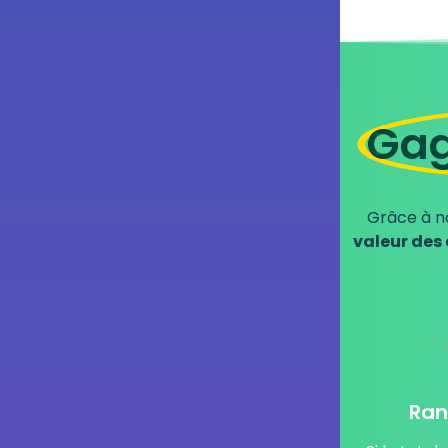
Gag
Grâce à n
valeur des
Ran