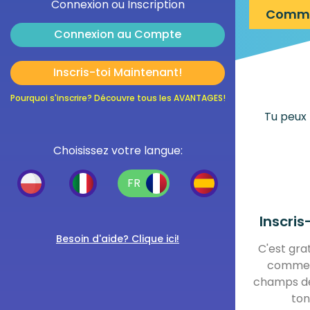
Connexion ou Inscription
Comme
Connexion au Compte
Inscris-toi Maintenant!
Pourquoi s'inscrire? Découvre tous les AVANTAGES!
Tu peux
Choisissez votre langue:
FR
Inscris
Besoin d'aide? Clique ici!
C'est gratu
comme a
champs de
ton