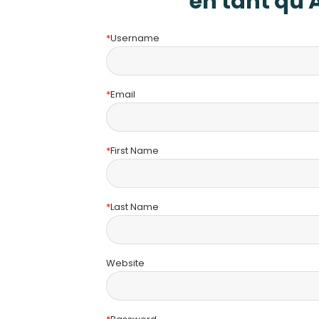
en tant qu'A
*
Username
*
Email
*
First Name
*
Last Name
Website