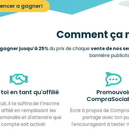
ncer a gagner!
Comment ça 
gagner jusqu’à 25%
du prix de chaque
vente de nos se
bannière publicita
-toi en tant qu'affilié
Promouvoi
CompraSocia
it, il te suffira de t'inscrire
ffilié en remplissant les
Écris à propos de Compra
mandés et d'attendre que
partage avec ton pu
 compte soit activé!
l'encourageant à tester n