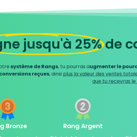
ne jusqu'à 25%
de c
otre
système de Rangs
, tu pourras a
ugmenter le pourc
 conversions reçues
, ainsi
plus la valeur des ventes total
que tu recevras le 
g Bronze
Rang Argent