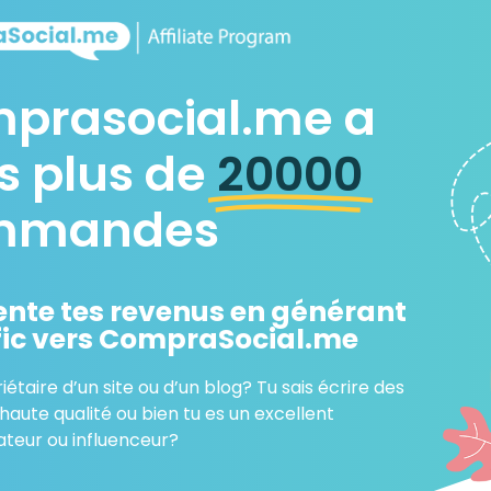
prasocial.me a
s plus de
20000
mmandes
te tes revenus en générant
fic vers CompraSocial.me
iétaire d’un site ou d’un blog? Tu sais écrire des
 haute qualité ou bien tu es un excellent
eur ou influenceur?