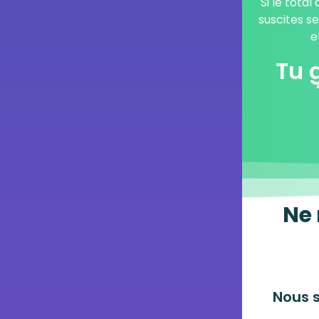
Si le total
suscites se
e
Tu 
Ne 
Nous 