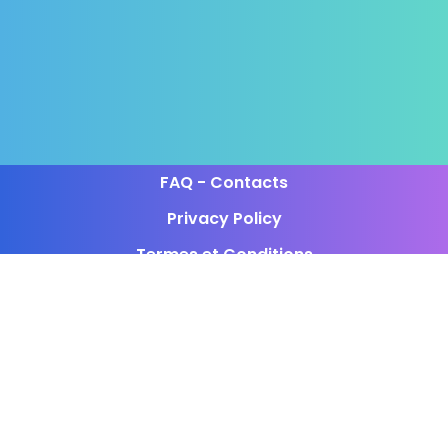
FAQ - Contacts
Privacy Policy
Termes et Conditions
Programme d'affiliation
Voici nos horaires d'activité:
Lun-Ven 8:00-22:30
Sam-Dim 10:00-19:30
P.IVA PL5252988048
CompraSocial.me n'est pas affilié aux réseaux sociaux pour